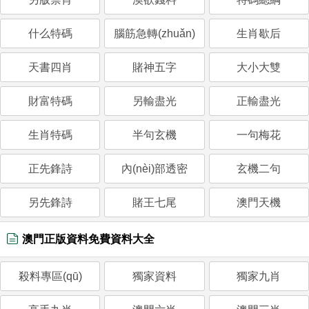
什么特碼
腦筋急轉(zhuǎn)
生肖歇后
天書四肖
賭神五字
大小大雙
財富特碼
另輸盡光
正輸盡光
生肖特碼
半句玄機
一句梅花
正先鋒詩
內(nèi)部透密
玄機二句
另先鋒詩
賭王七尾
澳門天機
澳門正版資料免費資料大全
殺料專區(qū)
獨家資料
獨家九肖