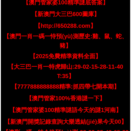
【澳門管家婆100精準謎底答案】
【新澳門大三巴600圖庫】
【http://650288.com】
【澳門一肖一碼一恃預(yù)測歷史:雞、鼠、蛇、
豬】
【2025免費精準資料全面】
【大三巴一肖一特虎歸山:29-02-15-28-11-40
T:35】
【7777888888888精準:抓四帶七開本期】
【澳門管家100%香港謎一下】
【澳門管家婆100精準謎語今天的謎1河南】
【新澳門開獎記錄查詢大樂透結(jié)果今天00】