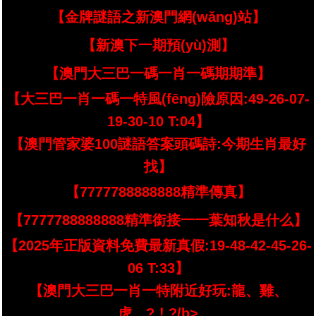
【金牌謎語之新澳門網(wǎng)站】
【新澳下一期預(yù)測】
【澳門大三巴一碼一肖一碼期期準】
【大三巴一肖一碼一特風(fēng)險原因:49-26-07-
19-30-10 T:04】
【澳門管家婆100謎語答案頭碼詩:今期生肖最好
找】
【7777788888888精準傳真】
【7777788888888精準銜接一一葉知秋是什么】
【2025年正版資料免費最新真假:19-48-42-45-26-
06 T:33】
【澳門大三巴一肖一特附近好玩:龍、雞、
虎、?！?/b>