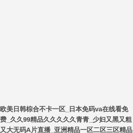
欧美日韩棕合不卡一区_日本免码va在线看免
费_久久99精品久久久久久青青_少妇又黑又粗
又大无码A片直播_亚洲精品一区二区三区精品