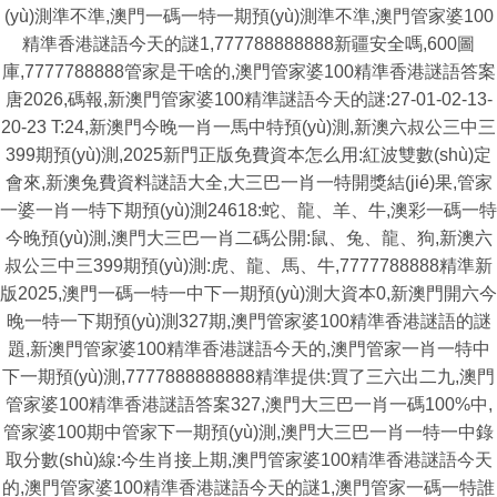
(yù)測準不準,澳門一碼一特一期預(yù)測準不準,澳門管家婆100
精準香港謎語今天的謎1,777788888888新疆安全嗎,600圖
庫,7777788888管家是干啥的,澳門管家婆100精準香港謎語答案
唐2026,碼報,新澳門管家婆100精準謎語今天的謎:27-01-02-13-
20-23 T:24,新澳門今晚一肖一馬中特預(yù)測,新澳六叔公三中三
399期預(yù)測,2025新門正版免費資本怎么用:紅波雙數(shù)定
會來,新澳兔費資料謎語大全,大三巴一肖一特開獎結(jié)果,管家
一婆一肖一特下期預(yù)測24618:蛇、龍、羊、牛,澳彩一碼一特
今晚預(yù)測,澳門大三巴一肖二碼公開:鼠、兔、龍、狗,新澳六
叔公三中三399期預(yù)測:虎、龍、馬、牛,7777788888精準新
版2025,澳門一碼一特一中下一期預(yù)測大資本0,新澳門開六今
晚一特一下期預(yù)測327期,澳門管家婆100精準香港謎語的謎
題,新澳門管家婆100精準香港謎語今天的,澳門管家一肖一特中
下一期預(yù)測,7777888888888精準提供:買了三六出二九,澳門
管家婆100精準香港謎語答案327,澳門大三巴一肖一碼100%中,
管家婆100期中管家下一期預(yù)測,澳門大三巴一肖一特一中錄
取分數(shù)線:今生肖接上期,澳門管家婆100精準香港謎語今天
的,澳門管家婆100精準香港謎語今天的謎1,澳門管家一碼一特誰