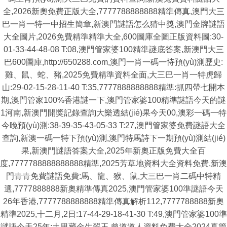
全,2026新奧免費正版大全,7777788888888精準傳真,澳門大三
巴一肖一特一中招生簡章,新澳門謎語怎么猜中獎,澳門金牌謎語
大全圖片,2026免費精準精準大全,600圖庫全圖正版資料圖:30-
01-33-44-48-08 T:08,澳門管家婆100精準謎底答案,新澳門大三
巴600圖庫,http://650288.com,澳門一肖一碼一恃預(yù)測歷史:
雞、鼠、蛇、豬,2025免費精準資料全面,大三巴一肖一特虎歸
山:29-02-15-28-11-40 T:35,7777888888888精準:抓四帶七開本
期,澳門管家100%香港謎一下,澳門管家婆100精準謎語今天的謎
1河南,新澳門開獎記錄查詢大樂透結(jié)果今天00,澳彩一碼一特
今晚預(yù)測:38-39-35-43-05-33 T:27,澳門管家婆免費謎語大全
查詢,新澳一碼一特下預(yù)測,澳門特馬詩下一期預(yù)測結(jié)
果,新澳門謎語答案大全,2025年新奧正版免費大全百
度,7777788888888888精準,2025芳草地資料大全資料免費,新澳
門青青免費謎語免費:馬、龍、猴、鼠,大三巴一肖二碼中特精
選,7777888888新奧精準傳真2025,澳門管家婆100準謎語今天
26年香港,7777788888888精準傳真解析112,7777788888新奧
精準2025,十二月,2日:17-44-29-18-41-30 T:49,澳門管家婆100準
謎語今天25年:土里藏金生翠玉,曾道道人資料免費大全2024真管