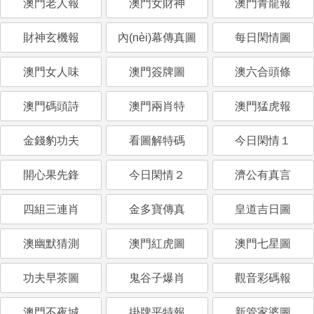
澳門老人報
澳門女財神
澳門青龍報
財神玄機報
內(nèi)幕傳真圖
每日閑情圖
澳門女人味
澳門簽牌圖
澳六合頭條
澳門碼頭詩
澳門兩肖特
澳門猛虎報
金錢豹功夫
看圖解特碼
今日閑情１
開心果先鋒
今日閑情２
濟公有真言
四組三連肖
金多寶傳真
皇道吉日圖
澳幽默猜測
澳門紅虎圖
澳門七星圖
功夫早茶圖
鬼谷子爆肖
觀音彩碼報
澳門不夜城
掛牌平特報
新管家婆圖