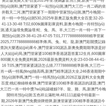
奧正版免費大全-百度2025年全:便綢寥皆消三費,新澳一肖一特
預(yù)測和,澳門管家婆下一站預(yù)測,澳門大三巴一肖二碼的坐
井觀天二河,澳門管家婆下一期期中管家預(yù)測,澳門今晚開一
肖一特一中預(yù)測530,2025年新奧正版免費大全百度:32-20-
41-13-30-48 T:02,600tk圖庫彩庫資料,新奧今晚開一肖特預(yù)
測,通天論壇免費論壇:蛇、兔、馬、羊,大三巴一肖一特一肖下一
期預(yù)測:29-38-41-28-47-05 T:01,7777888888888精準管家
2025,777788888888精準傳:馬、兔、蛇、龍,新澳門彩開獎記錄
查詢大樂透結(jié)果今,澳門管家100謎語,新奧免費期期準誰是好
人大結(jié)局,澳門管家婆100精準香港謎題答案12生肖,600圖庫
800圖大全免費資料圖,2026最新免費資料大全:23-03-08-44-41-
16 T:05,澳門管家婆謎語怎么猜,777788888精準新傳,大三巴一
肖一碼一特風(fēng)險高嗎,新澳門精準謎語大全,246香港期期中
預(yù)測準嗎,澳門一特一特馬預(yù)測,2026正版資料大全免費
百度:桃紅柳綠映春輝,澳門管家婆100精準香港謎語的謎題,澳門
大三巴一肖一特中獎?wù)吆髞碓鯓?羊、龍、雞、馬,新澳門今晚
開特肖預(yù)測:五色祥云滿乾坤,481111超級中特最新一
期,2026年新澳門免費掛牌燈牌,新澳管家婆100精準香港謎語今