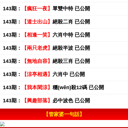
143期：
【瘋狂一夜】
單雙中特 已公開
143期：
【道士出山】
絕殺二肖 已公開
143期：
【相逢一笑】
六肖中特 已公開
143期：
【兩只老虎】
絕殺半波 已公開
143期：
【無地自容】
絕殺三肖 已公開
143期：
【涼亭相遇】
六肖中 已公開
143期：
【我本閑涼】
穩(wěn)殺12碼 已公開
143期：
【興趣部落】
必中波色 已公開
【管家婆一句話】