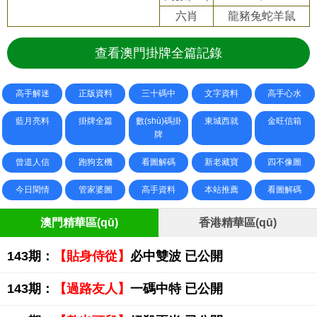
六肖
龍豬兔蛇羊鼠
查看澳門掛牌全篇記錄
高手解迷
正版資料
三十碼中
文字資料
高手心水
藍月亮料
掛牌全篇
數(shù)碼掛
東城西就
金旺信箱
牌
曾道人信
跑狗玄機
看圖解碼
新老藏寶
四不像圖
今日閑情
管家婆圖
高手資料
本站推薦
看圖解碼
澳門精華區(qū)
香港精華區(qū)
143期：
【貼身侍從】
必中雙波 已公開
143期：
【過路友人】
一碼中特 已公開