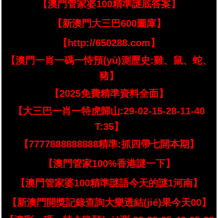
【澳門管家婆100精準謎底答案】
【新澳門大三巴600圖庫】
【http://650288.com】
【澳門一肖一碼一恃預(yù)測歷史:雞、鼠、蛇、
豬】
【2025免費精準資料全面】
【大三巴一肖一特虎歸山:29-02-15-28-11-40
T:35】
【7777888888888精準:抓四帶七開本期】
【澳門管家100%香港謎一下】
【澳門管家婆100精準謎語今天的謎1河南】
【新澳門開獎記錄查詢大樂透結(jié)果今天00】