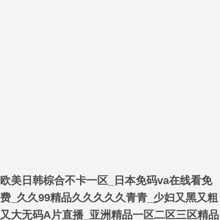
欧美日韩棕合不卡一区_日本免码va在线看免
费_久久99精品久久久久久青青_少妇又黑又粗
又大无码A片直播_亚洲精品一区二区三区精品