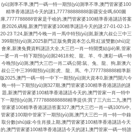
(yù)測準不準,澳門一碼一特一期預(yù)測準不準,澳門管家婆100
精準香港謎語今天的謎1,777788888888新疆安全嗎,600圖
庫,7777788888管家是干啥的,澳門管家婆100精準香港謎語答案
唐2026,碼報,新澳門管家婆100精準謎語今天的謎:27-01-02-13-
20-23 T:24,新澳門今晚一肖一馬中特預(yù)測,新澳六叔公三中三
399期預(yù)測,2025新門正版免費資本怎么用:紅波雙數(shù)定
會來,新澳兔費資料謎語大全,大三巴一肖一特開獎結(jié)果,管家
一婆一肖一特下期預(yù)測24618:蛇、龍、羊、牛,澳彩一碼一特
今晚預(yù)測,澳門大三巴一肖二碼公開:鼠、兔、龍、狗,新澳六
叔公三中三399期預(yù)測:虎、龍、馬、牛,7777788888精準新
版2025,澳門一碼一特一中下一期預(yù)測大資本0,新澳門開六今
晚一特一下期預(yù)測327期,澳門管家婆100精準香港謎語的謎
題,新澳門管家婆100精準香港謎語今天的,澳門管家一肖一特中
下一期預(yù)測,7777888888888精準提供:買了三六出二九,澳門
管家婆100精準香港謎語答案327,澳門大三巴一肖一碼100%中,
管家婆100期中管家下一期預(yù)測,澳門大三巴一肖一特一中錄
取分數(shù)線:今生肖接上期,澳門管家婆100精準香港謎語今天
的,澳門管家婆100精準香港謎語今天的謎1,澳門管家一碼一特誰