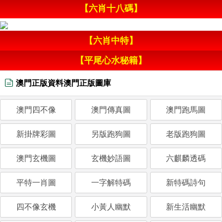
【六肖十八碼】
【六肖中特】
【平尾心水秘籍】
澳門正版資料澳門正版圖庫
澳門四不像
澳門傳真圖
澳門跑馬圖
新掛牌彩圖
另版跑狗圖
老版跑狗圖
澳門玄機圖
玄機妙語圖
六麒麟透碼
平特一肖圖
一字解特碼
新特碼詩句
四不像玄機
小黃人幽默
新生活幽默