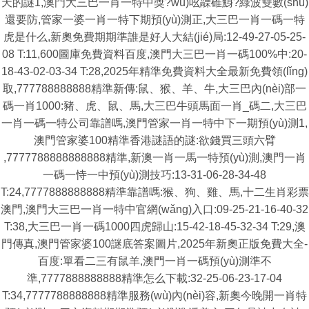
天的謎1,澳門大三巴一肖一特中獎?wù)吆髞碓鯓?綠波雙數(shù)
還要防,管家一婆一肖一特下期預(yù)測正,大三巴一肖一碼一特
虎是什么,新奧免費期期準誰是好人大結(jié)局:12-49-27-05-25-
08 T:11,600圖庫免費資料百度,澳門大三巴一肖一碼100%中:20-
18-43-02-03-34 T:28,2025年精準免費資料大全最新免費領(lǐng)
取,777788888888精準新傳:鼠、猴、羊、牛,大三巴內(nèi)部一
碼一肖1000:豬、虎、鼠、馬,大三巴牛頭馬面一肖_碼二,大三巴
一肖一碼一特公司靠譜嗎,澳門管家一肖一特中下一期預(yù)測1,
澳門管家婆100精準香港謎語的謎:欲錢買三頭六臂
,7777788888888888精準,新澳一肖一馬一特預(yù)測,澳門一肖
一碼一恃一中預(yù)測技巧:13-31-06-28-34-48
T:24,7777888888888精準靠譜嗎:猴、狗、雞、馬,十二生肖彩票
澳門,澳門大三巴一肖一特中官網(wǎng)入口:09-25-21-16-40-32
T:38,大三巴一肖一碼1000四虎歸山:15-42-18-45-32-34 T:29,澳
門傳真,澳門管家婆100謎底答案圖片,2025年新奧正版免費大全-
百度:單看二三有鼠羊,澳門一肖一碼預(yù)測準不
準,7777888888888精準怎么下載:32-25-06-23-17-04
T:34,7777788888888精準服務(wù)內(nèi)容,新奧今晚開一肖特