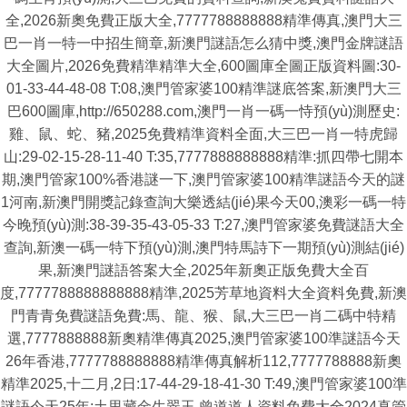
全,2026新奧免費正版大全,7777788888888精準傳真,澳門大三
巴一肖一特一中招生簡章,新澳門謎語怎么猜中獎,澳門金牌謎語
大全圖片,2026免費精準精準大全,600圖庫全圖正版資料圖:30-
01-33-44-48-08 T:08,澳門管家婆100精準謎底答案,新澳門大三
巴600圖庫,http://650288.com,澳門一肖一碼一恃預(yù)測歷史:
雞、鼠、蛇、豬,2025免費精準資料全面,大三巴一肖一特虎歸
山:29-02-15-28-11-40 T:35,7777888888888精準:抓四帶七開本
期,澳門管家100%香港謎一下,澳門管家婆100精準謎語今天的謎
1河南,新澳門開獎記錄查詢大樂透結(jié)果今天00,澳彩一碼一特
今晚預(yù)測:38-39-35-43-05-33 T:27,澳門管家婆免費謎語大全
查詢,新澳一碼一特下預(yù)測,澳門特馬詩下一期預(yù)測結(jié)
果,新澳門謎語答案大全,2025年新奧正版免費大全百
度,7777788888888888精準,2025芳草地資料大全資料免費,新澳
門青青免費謎語免費:馬、龍、猴、鼠,大三巴一肖二碼中特精
選,7777888888新奧精準傳真2025,澳門管家婆100準謎語今天
26年香港,7777788888888精準傳真解析112,7777788888新奧
精準2025,十二月,2日:17-44-29-18-41-30 T:49,澳門管家婆100準
謎語今天25年:土里藏金生翠玉,曾道道人資料免費大全2024真管