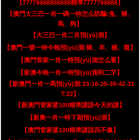
【77778888888888精準7777788888】
【澳門大三巴一肖一碼一特怎么防騙:兔、豬、
馬、狗】
【大三巴一肖二肖預(yù)測】
【澳門一號一特今晚預(yù)測:豬、羊、猴、龍】
【澳門管家一肖一特預(yù)測怎么看】
【新澳今晚一肖一特預(yù)測和二字】
【新澳門一肖一馬預(yù)測:33-16-29-39-42-31
T:22】
【新澳門管家婆100精準謎語今天的謎】
【新奧一肖一特下期預(yù)測】
【澳門管家婆100精準謎語四不像】