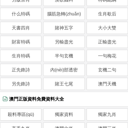
什么特碼
腦筋急轉(zhuǎn)
生肖歇后
天書四肖
賭神五字
大小大雙
財富特碼
另輸盡光
正輸盡光
生肖特碼
半句玄機
一句梅花
正先鋒詩
內(nèi)部透密
玄機二句
另先鋒詩
賭王七尾
澳門天機
澳門正版資料免費資料大全
殺料專區(qū)
獨家資料
獨家九肖