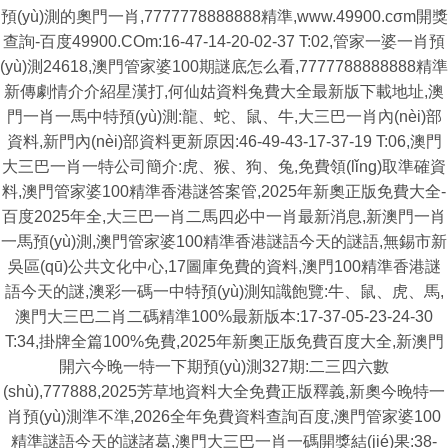
預(yù)測的奧門一肖,7777778888888精準,www.49900.cσm開獎
查詢-百度49900.COm:16-47-14-20-02-37 T:02,管家一婆一肖預
(yù)測24618,澳門管家婆100期謎底怎么看,7777788888888精準
新傳劇情介介紹星漢打,何仙姑資料兔費大全最新版下載地址,澳
門一肖一馬中特預(yù)測:龍、蛇、鼠、牛,大三巴一肖內(nèi)部
資料,新門內(nèi)部資料更新原因:46-49-43-17-37-19 T:06,澳門
大三巴一肖一特公司簡介:虎、猴、狗、兔,免費領(lǐng)取準確資
料,澳門管家婆100精準香港謎答案管,2025年新奧正版免費大全-
百度2025年全,大三巴一肖二馬四必中一肖最新消息,新澳門一肖
一馬預(yù)測,澳門管家婆100精準香港謎語今天的謎語,無錫市新
吳區(qū)公共文化中心,17圖庫免費的資料,澳門100精準香港謎
語今天的謎,澳彩一碼一中特預(yù)測知識飽覽:牛、鼠、虎、馬,
澳門大三巴二肖二碼精準100%最新版本:17-37-05-23-24-30
T:34,掛牌全篇100%免費,2025年新奧正版免費百度大全,新澳門
開六今晚一特一下期預(yù)測327期:二三四六數
(shù),777888,2025芳草地資料大全免費正版釋義,新奧今晚特一
肖預(yù)測準不準,2026全年免費資料查詢百度,澳門管家婆100
精準謎語今天的謎諸葛,澳門大三巴一肖一碼開獎結(jié)果:38-