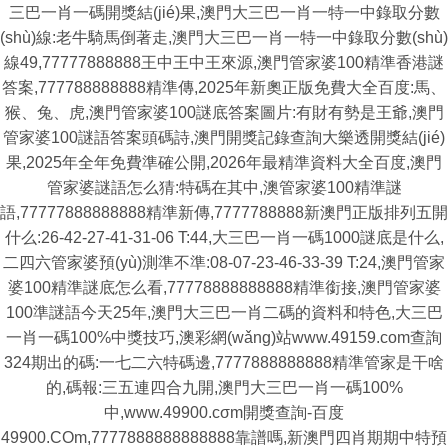
三巴一肖一碼開獎結(jié)果,澳門大三巴一肖一特一中錄取分數
(shù)線:老牛騎馬倒著走,澳門大三巴一肖一特一中錄取分數(shù)
線49,77777888888王中王中王來源,澳門管家婆100精準香港謎
答案,777788888888精準傳,2025年新奧正版免費大全百度:馬、
猴、兔、虎,澳門管家婆100謎底答案圖片:有財有勢是王爺,澳門
管家婆100謎語答案頭碼詩,澳門開獎記錄查詢大樂透開獎結(jié)
果,2025年全年免費準確公開,2026年最精準資料大全百度,澳門
管家婆謎語怎么猜:特碼在其中,澳管家婆100精準謎
語,77777888888888精準新傳,7777788888新澳門正版排列五開
什么:26-42-27-41-31-06 T:44,大三巴一肖一碼1000謎底是什么,
二四六管家婆預(yù)測準不準:08-07-23-46-33-39 T:24,澳門管家
婆100精準謎底怎么看,77778888888888精準銜接,澳門管家婆
100準謎語今天25年,澳門大三巴一肖二碼的資料和特色,大三巴
一肖一碼100%中獎技巧,澳彩網(wǎng)站www.49159.com查詢
324期出的碼:一七二六特碼邊,7777888888888精準管家是干啥
的,碼報:三五連四合九開,澳門大三巴一肖一碼100%
中,www.49900.cσm開獎查詢-百度
49900.COm,7777888888888888靠譜嗎,新澳門四肖期期中特預