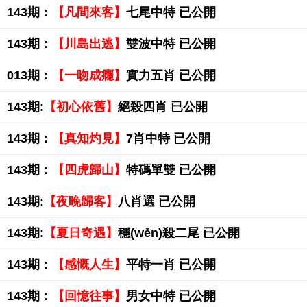
143期：
【凡間來客】
七尾中特 已公開
143期：
【川島出逃】
雙波中特 已公開
013期：
【一吻成癮】
實力五肖 已公開
143期:
【初心依舊】
絕殺四肖 已公開
143期：
【真知灼見】
7肖中特 已公開
143期：
【四虎歸山】
特碼單雙 已公開
143期:
【夜晚歸客】
八肖選 已公開
143期:
【夏日奇遇】
穩(wěn)殺二尾 已公開
143期：
【感慨人生】
平特一肖 已公開
143期：
【回憶往事】
男女中特 已公開