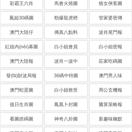
彩霸王六肖
馬會火燒圖
狼女俠客圖
鳳姐30碼圖
勁爆龍虎榜
管家婆密傳
澳門大陸仔
傳真八點料
波肖尾門報
紅姐內(nèi)幕圖
白小姐會員
白小姐密報
澳門大陸報
波肖一波中
莊家吃碼圖
發(fā)財波局報
36碼中特圖
澳門男人味
澳門蛇蛋圖
白小姐救世
周公玄機報
值日生肖圖
鳳凰卜封圖
騰算策略報
看圖抓碼圖
神奇八卦圖
新趣味幽默