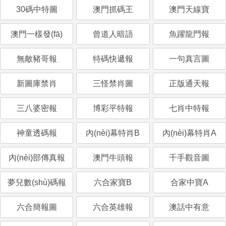
30碼中特圖
澳門抓碼王
澳門天線寶
澳門一樣發(fā)
曾道人暗語
魚躍龍門報
無敵豬哥報
特碼快遞報
一句真言圖
新圖庫禁肖
三怪禁肖圖
正版通天報
三八婆密報
博彩平特報
七肖中特報
神童透碼報
內(nèi)幕特肖B
內(nèi)幕特肖A
內(nèi)部傳真報
澳門牛頭報
千手觀音圖
夢兒數(shù)碼報
六合家寶B
合家中寶A
六合簡報圖
六合英雄報
澳話中有意