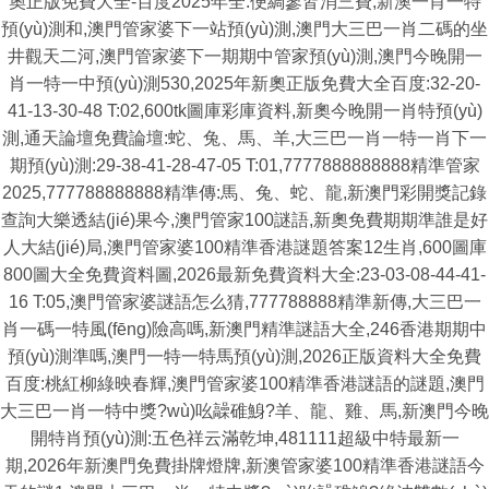
奧正版免費大全-百度2025年全:便綢寥皆消三費,新澳一肖一特
預(yù)測和,澳門管家婆下一站預(yù)測,澳門大三巴一肖二碼的坐
井觀天二河,澳門管家婆下一期期中管家預(yù)測,澳門今晚開一
肖一特一中預(yù)測530,2025年新奧正版免費大全百度:32-20-
41-13-30-48 T:02,600tk圖庫彩庫資料,新奧今晚開一肖特預(yù)
測,通天論壇免費論壇:蛇、兔、馬、羊,大三巴一肖一特一肖下一
期預(yù)測:29-38-41-28-47-05 T:01,7777888888888精準管家
2025,777788888888精準傳:馬、兔、蛇、龍,新澳門彩開獎記錄
查詢大樂透結(jié)果今,澳門管家100謎語,新奧免費期期準誰是好
人大結(jié)局,澳門管家婆100精準香港謎題答案12生肖,600圖庫
800圖大全免費資料圖,2026最新免費資料大全:23-03-08-44-41-
16 T:05,澳門管家婆謎語怎么猜,777788888精準新傳,大三巴一
肖一碼一特風(fēng)險高嗎,新澳門精準謎語大全,246香港期期中
預(yù)測準嗎,澳門一特一特馬預(yù)測,2026正版資料大全免費
百度:桃紅柳綠映春輝,澳門管家婆100精準香港謎語的謎題,澳門
大三巴一肖一特中獎?wù)吆髞碓鯓?羊、龍、雞、馬,新澳門今晚
開特肖預(yù)測:五色祥云滿乾坤,481111超級中特最新一
期,2026年新澳門免費掛牌燈牌,新澳管家婆100精準香港謎語今