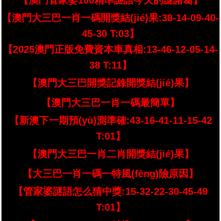
【澳門管家婆100精準謎語今天的謎諸葛】
【澳門大三巴一肖一碼開獎結(jié)果:38-14-09-40-
45-30 T:03】
【2025澳門正版免費資本車真相:13-46-12-05-14-
38 T:11】
【澳門大三巴開獎記錄開獎結(jié)果】
【澳門大三巴一肖一碼最簡單】
【新澳下一期預(yù)測準確:43-16-41-11-15-42
T:01】
【澳門大三巴一肖二肖開獎結(jié)果】
【大三巴一肖一碼一特風(fēng)險原因】
【管家婆謎語怎么猜中獎:15-32-22-30-45-49
T:01】