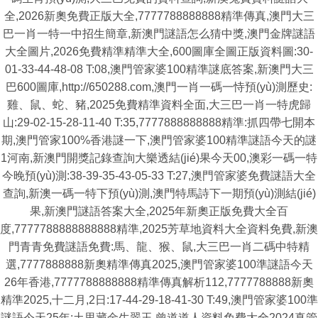
全,2026新奧免費正版大全,7777788888888精準傳真,澳門大三
巴一肖一特一中招生簡章,新澳門謎語怎么猜中獎,澳門金牌謎語
大全圖片,2026免費精準精準大全,600圖庫全圖正版資料圖:30-
01-33-44-48-08 T:08,澳門管家婆100精準謎底答案,新澳門大三
巴600圖庫,http://650288.com,澳門一肖一碼一恃預(yù)測歷史:
雞、鼠、蛇、豬,2025免費精準資料全面,大三巴一肖一特虎歸
山:29-02-15-28-11-40 T:35,7777888888888精準:抓四帶七開本
期,澳門管家100%香港謎一下,澳門管家婆100精準謎語今天的謎
1河南,新澳門開獎記錄查詢大樂透結(jié)果今天00,澳彩一碼一特
今晚預(yù)測:38-39-35-43-05-33 T:27,澳門管家婆免費謎語大全
查詢,新澳一碼一特下預(yù)測,澳門特馬詩下一期預(yù)測結(jié)
果,新澳門謎語答案大全,2025年新奧正版免費大全百
度,7777788888888888精準,2025芳草地資料大全資料免費,新澳
門青青免費謎語免費:馬、龍、猴、鼠,大三巴一肖二碼中特精
選,7777888888新奧精準傳真2025,澳門管家婆100準謎語今天
26年香港,7777788888888精準傳真解析112,7777788888新奧
精準2025,十二月,2日:17-44-29-18-41-30 T:49,澳門管家婆100準
謎語今天25年:土里藏金生翠玉,曾道道人資料免費大全2024真管