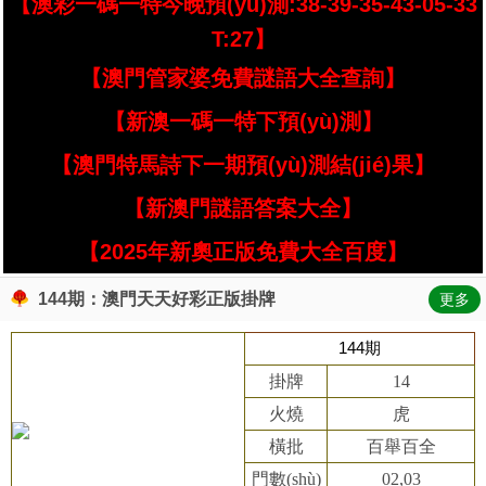
【澳彩一碼一特今晚預(yù)測:38-39-35-43-05-33
T:27】
【澳門管家婆免費謎語大全查詢】
【新澳一碼一特下預(yù)測】
【澳門特馬詩下一期預(yù)測結(jié)果】
【新澳門謎語答案大全】
【2025年新奧正版免費大全百度】
144期：澳門天天好彩正版掛牌
更多
144期
掛牌
14
火燒
虎
橫批
百舉百全
門數(shù)
02,03