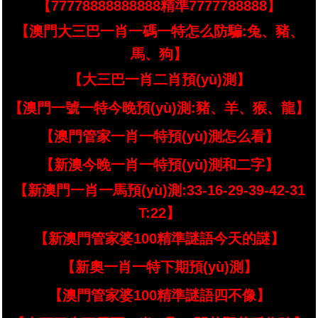
【77778888888888精準7777788888】
【澳門大三巴一肖一碼一特怎么防騙:兔、豬、
馬、狗】
【大三巴一肖二肖預(yù)測】
【澳門一號一特今晚預(yù)測:豬、羊、猴、龍】
【澳門管家一肖一特預(yù)測怎么看】
【新澳今晚一肖一特預(yù)測和二字】
【新澳門一肖一馬預(yù)測:33-16-29-39-42-31
T:22】
【新澳門管家婆100精準謎語今天的謎】
【新奧一肖一特下期預(yù)測】
【澳門管家婆100精準謎語四不像】