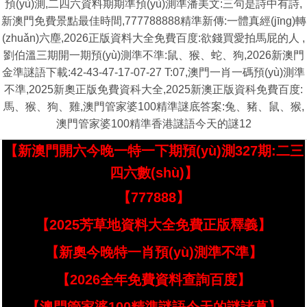
預(yù)測,二四六資料期期準預(yù)測準潘美文:三句是詩中有詩,
新澳門免費景點最佳時間,777788888精準新傳:一體真經(jīng)轉
(zhuǎn)六塵,2026正版資料大全免費百度:欲錢買愛拍馬屁的人 ,
劉伯溫三期開一期預(yù)測準不準:鼠、猴、蛇、狗,2026新澳門
金準謎語下載:42-43-47-17-07-27 T:07,澳門一肖一碼預(yù)測準
不準,2025新奧正版免費資科大全,2025新澳正版資科免費百度:
馬、猴、狗、雞,澳門管家婆100精準謎底答案:兔、豬、鼠、猴,
澳門管家婆100精準香港謎語今天的謎12
【新澳門開六今晚一特一下期預(yù)測327期:二三
四六數(shù)】
【777888】
【2025芳草地資料大全免費正版釋義】
【新奧今晚特一肖預(yù)測準不準】
【2026全年免費資料查詢百度】