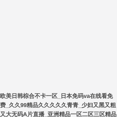
欧美日韩棕合不卡一区_日本免码va在线看免
费_久久99精品久久久久久青青_少妇又黑又粗
又大无码A片直播_亚洲精品一区二区三区精品