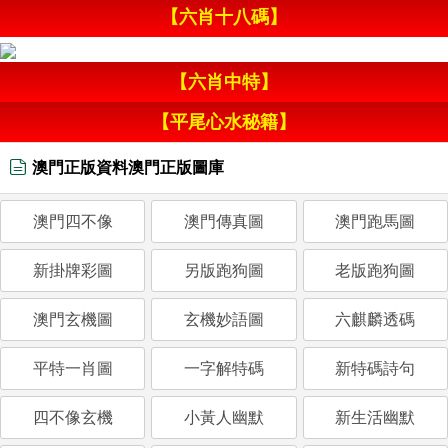
【六肖十八碼】
【六肖中特】
【平尾心水秘籍】
澳門正版資料澳門正版圖庫
澳門四不像
澳門傳真圖
澳門跑馬圖
新掛牌彩圖
另版跑狗圖
老版跑狗圖
澳門玄機圖
玄機妙語圖
六麒麟透碼
平特一肖圖
一字解特碼
新特碼詩句
四不像玄機
小黃人幽默
新生活幽默