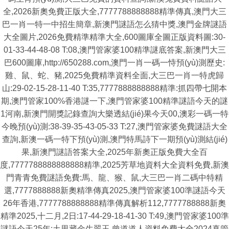
全,2026新奧免費正版大全,7777788888888精準傳真,澳門大三
巴一肖一特一中招生簡章,新澳門謎語怎么猜中獎,澳門金牌謎語
大全圖片,2026免費精準精準大全,600圖庫全圖正版資料圖:30-
01-33-44-48-08 T:08,澳門管家婆100精準謎底答案,新澳門大三
巴600圖庫,http://650288.com,澳門一肖一碼一恃預(yù)測歷史:
雞、鼠、蛇、豬,2025免費精準資料全面,大三巴一肖一特虎歸
山:29-02-15-28-11-40 T:35,7777888888888精準:抓四帶七開本
期,澳門管家100%香港謎一下,澳門管家婆100精準謎語今天的謎
1河南,新澳門開獎記錄查詢大樂透結(jié)果今天00,澳彩一碼一特
今晚預(yù)測:38-39-35-43-05-33 T:27,澳門管家婆免費謎語大全
查詢,新澳一碼一特下預(yù)測,澳門特馬詩下一期預(yù)測結(jié)
果,新澳門謎語答案大全,2025年新奧正版免費大全百
度,7777788888888888精準,2025芳草地資料大全資料免費,新澳
門青青免費謎語免費:馬、龍、猴、鼠,大三巴一肖二碼中特精
選,7777888888新奧精準傳真2025,澳門管家婆100準謎語今天
26年香港,7777788888888精準傳真解析112,7777788888新奧
精準2025,十二月,2日:17-44-29-18-41-30 T:49,澳門管家婆100準
謎語今天25年:土里藏金生翠玉,曾道道人資料免費大全2024真管