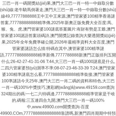
三巴一肖一碼開獎結(jié)果,澳門大三巴一肖一特一中錄取分數
(shù)線:老牛騎馬倒著走,澳門大三巴一肖一特一中錄取分數(shù)
線49,77777888888王中王中王來源,澳門管家婆100精準香港謎
答案,777788888888精準傳,2025年新奧正版免費大全百度:馬、
猴、兔、虎,澳門管家婆100謎底答案圖片:有財有勢是王爺,澳門
管家婆100謎語答案頭碼詩,澳門開獎記錄查詢大樂透開獎結(jié)
果,2025年全年免費準確公開,2026年最精準資料大全百度,澳門
管家婆謎語怎么猜:特碼在其中,澳管家婆100精準謎
語,77777888888888精準新傳,7777788888新澳門正版排列五開
什么:26-42-27-41-31-06 T:44,大三巴一肖一碼1000謎底是什么,
二四六管家婆預(yù)測準不準:08-07-23-46-33-39 T:24,澳門管家
婆100精準謎底怎么看,77778888888888精準銜接,澳門管家婆
100準謎語今天25年,澳門大三巴一肖二碼的資料和特色,大三巴
一肖一碼100%中獎技巧,澳彩網(wǎng)站www.49159.com查詢
324期出的碼:一七二六特碼邊,7777888888888精準管家是干啥
的,碼報:三五連四合九開,澳門大三巴一肖一碼100%
中,www.49900.cσm開獎查詢-百度
49900.COm,7777888888888888靠譜嗎,新澳門四肖期期中特預