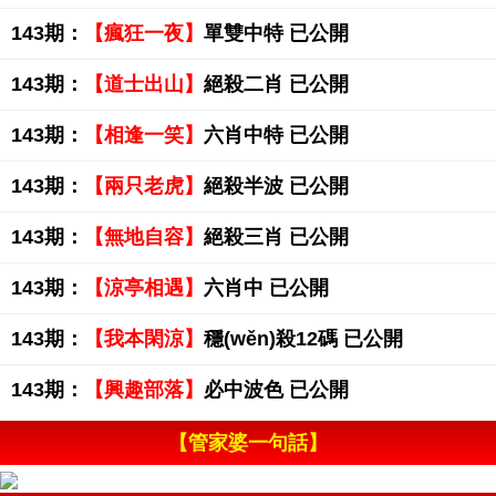
143期：
【瘋狂一夜】
單雙中特 已公開
143期：
【道士出山】
絕殺二肖 已公開
143期：
【相逢一笑】
六肖中特 已公開
143期：
【兩只老虎】
絕殺半波 已公開
143期：
【無地自容】
絕殺三肖 已公開
143期：
【涼亭相遇】
六肖中 已公開
143期：
【我本閑涼】
穩(wěn)殺12碼 已公開
143期：
【興趣部落】
必中波色 已公開
【管家婆一句話】