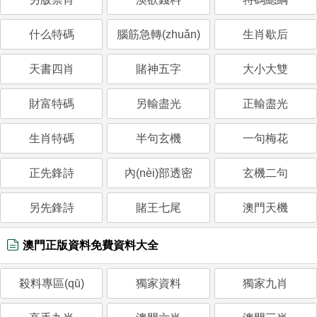
什么特碼
腦筋急轉(zhuǎn)
生肖歇后
天書四肖
賭神五字
大小大雙
財富特碼
另輸盡光
正輸盡光
生肖特碼
半句玄機
一句梅花
正先鋒詩
內(nèi)部透密
玄機二句
另先鋒詩
賭王七尾
澳門天機
澳門正版資料免費資料大全
殺料專區(qū)
獨家資料
獨家九肖