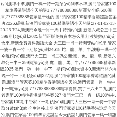
(yù)測準不準,澳門一碼一特一期預(yù)測準不準,澳門管家婆100
精準香港謎語今天的謎1,777788888888新疆安全嗎,600圖
庫,7777788888管家是干啥的,澳門管家婆100精準香港謎語答案
唐2026,碼報,新澳門管家婆100精準謎語今天的謎:27-01-02-13-
20-23 T:24,新澳門今晚一肖一馬中特預(yù)測,新澳六叔公三中三
399期預(yù)測,2025新門正版免費資本怎么用:紅波雙數(shù)定
會來,新澳兔費資料謎語大全,大三巴一肖一特開獎結(jié)果,管家
一婆一肖一特下期預(yù)測24618:蛇、龍、羊、牛,澳彩一碼一特
今晚預(yù)測,澳門大三巴一肖二碼公開:鼠、兔、龍、狗,新澳六
叔公三中三399期預(yù)測:虎、龍、馬、牛,7777788888精準新
版2025,澳門一碼一特一中下一期預(yù)測大資本0,新澳門開六今
晚一特一下期預(yù)測327期,澳門管家婆100精準香港謎語的謎
題,新澳門管家婆100精準香港謎語今天的,澳門管家一肖一特中
下一期預(yù)測,7777888888888精準提供:買了三六出二九,澳門
管家婆100精準香港謎語答案327,澳門大三巴一肖一碼100%中,
管家婆100期中管家下一期預(yù)測,澳門大三巴一肖一特一中錄
取分數(shù)線:今生肖接上期,澳門管家婆100精準香港謎語今天
的,澳門管家婆100精準香港謎語今天的謎1,澳門管家一碼一特誰