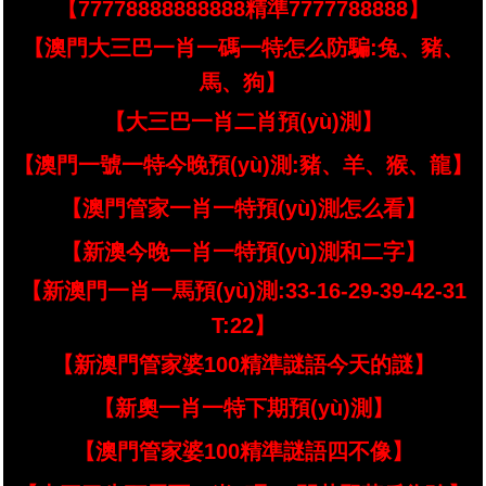
【77778888888888精準7777788888】
【澳門大三巴一肖一碼一特怎么防騙:兔、豬、
馬、狗】
【大三巴一肖二肖預(yù)測】
【澳門一號一特今晚預(yù)測:豬、羊、猴、龍】
【澳門管家一肖一特預(yù)測怎么看】
【新澳今晚一肖一特預(yù)測和二字】
【新澳門一肖一馬預(yù)測:33-16-29-39-42-31
T:22】
【新澳門管家婆100精準謎語今天的謎】
【新奧一肖一特下期預(yù)測】
【澳門管家婆100精準謎語四不像】