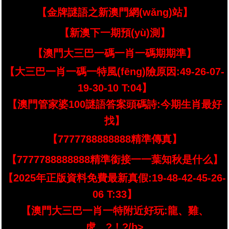
【金牌謎語之新澳門網(wǎng)站】
【新澳下一期預(yù)測】
【澳門大三巴一碼一肖一碼期期準】
【大三巴一肖一碼一特風(fēng)險原因:49-26-07-
19-30-10 T:04】
【澳門管家婆100謎語答案頭碼詩:今期生肖最好
找】
【7777788888888精準傳真】
【7777788888888精準銜接一一葉知秋是什么】
【2025年正版資料免費最新真假:19-48-42-45-26-
06 T:33】
【澳門大三巴一肖一特附近好玩:龍、雞、
虎、?！?/b>